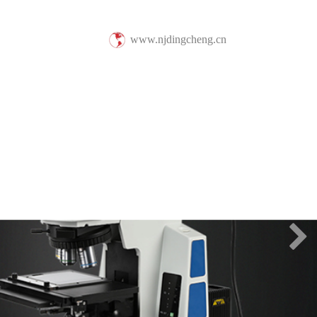
www.njdingcheng.cn