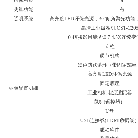
录像功能
无
测量功能
有
照明系统
高亮度
LED
环保光源，
30
°倾角聚光功能
高清工业级相机
OST-C20
0.4X
摄影目镜
配
0.7-4.5X
连续变
立柱
调节机构
黑色防跌落环（带固定螺丝
高亮度
LED
环保光源
固定底座
标准配置明细
工业相机电源适配器
鼠标
(
遥控器）
U
盘
USB
连接线
(HDMI
数据线
驱动软件