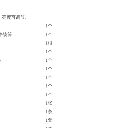
，亮度可调节。
5
1
个
倍镜筒
1
个
1
根
1
个
）
1
个
1
个
1
个
1
个
1
个
1
张
）
1
条
1
套