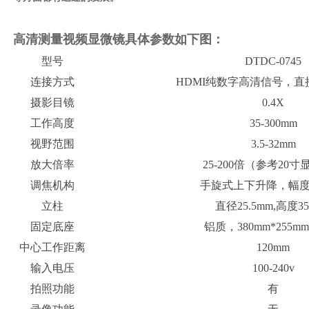
高清测量视频显微镜
具体参数如下图：
型号
DTDC-0745
连接方式
HDMI
纯数字高清信号，直
摄影目镜
0.4X
工作高度
35-300mm
视野范围
3.5-32mm
放大倍率
25-200
倍（参考
20
寸
调焦机构
手旋式上下升降，幅
立柱
直径
25.5mm,
高度
3
固定底座
铝质，
380mm*255m
中心工作距离
120mm
输入电压
100-240v
拍照功能
有