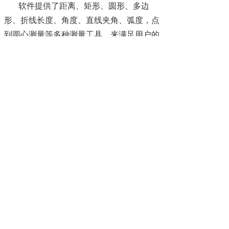
软件提供了距离、矩形、圆形、多边
形、折线长度、角度、直线夹角、弧度，点
到圆心测量等多种测量工具，来满足用户的
基本几何测量功能，得到相关测量数据。
（1）
数据导出：测量后的数据，可生
成专用的图文并茂测量报告，也可直接导入
EXCEL。
（2）保存图像：测量后的数据，可以
实现与图片的自动融合，直观明了展示测量
部位的准确性。
3、
查看图库
软件提供了查看图库功能，为用户提供
了##的国家标准级别图库。
4、
定倍打印
软件提供了定倍打印功能，用户可以根
据实际打印倍数要求，实现图片的定倍打